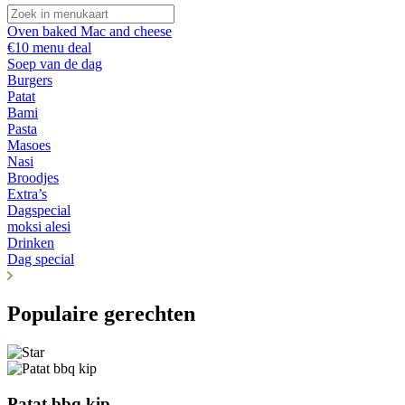
Oven baked Mac and cheese
€10 menu deal
Soep van de dag
Burgers
Patat
Bami
Pasta
Masoes
Nasi
Broodjes
Extra’s
Dagspecial
moksi alesi
Drinken
Dag special
Populaire gerechten
Patat bbq kip